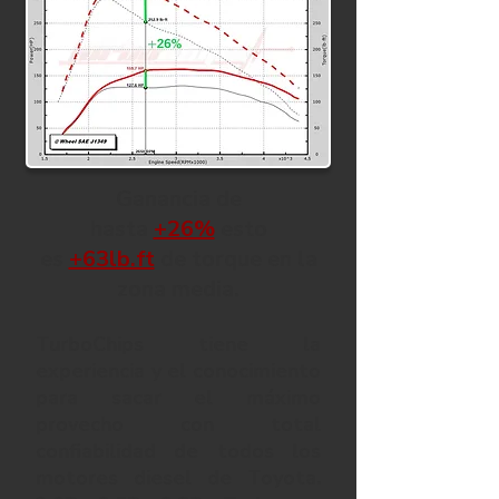
Ganancia de
hasta
+26%
esto
es
+63lb.ft
de torque en la
zona media.
TurboChips tiene la
experiencia y el conocimiento
para sacar el máximo
provecho con total
confiabilidad d
e todos los
motores diesel de Toyota.