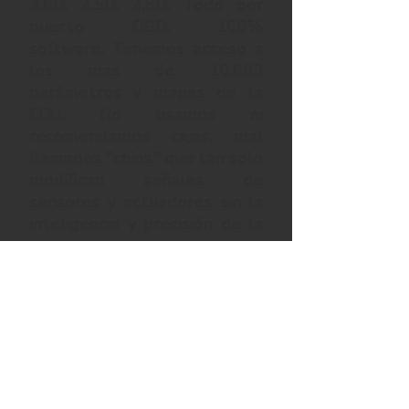
3.0D, 2.5D, 2,8D. Todo por
puerto OBD, 100%
software.
Tenemos acceso a
los mas de 10.000
parámetros y mapas de la
ECU. No usamos ni
recomendamos cajas, mal
llamados "chips"
que tan solo
modifican señales de
sensores y actuadores sin la
inteligencia y precisión de la
computadora original.
Solicitar cotización /