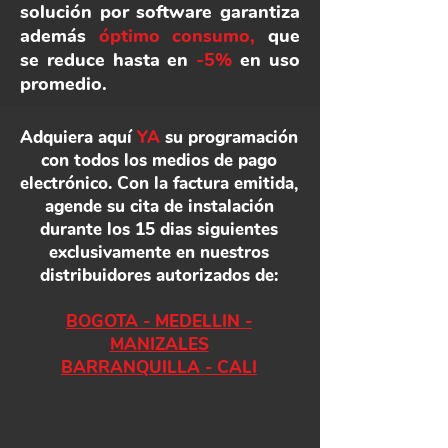
solución por software garantiza
además
óptimo consumo,
que
se reduce hasta en
-5%
en uso
promedio.
Adquiera aquí
YA
su programación
con todos los medios de pago
electrónico. Con la factura emitida,
agende su cita de instalación
durante los 15 dias siguientes
exclusivamente en nuestros
distribuidores autorizados de:
BOGOTA - MEDELLIN -
MANIZALES
BARRANQUILLA - CALI