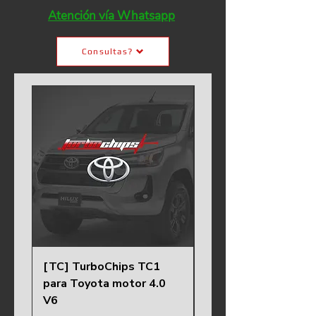
Atención vía Whatsapp
Consultas?
[TC] TurboChips TC1
[TC] TurboChips T
para Toyota motor 4.0
para Toyota motor 
V6
Precio
$ 2.100.000