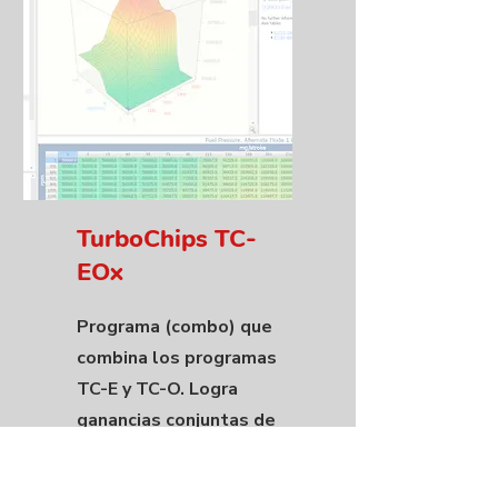
TurboChips TC-
EOx
Programa (combo) que
combina los programas
TC-E y TC-O. Logra
ganancias conjuntas de
aprox 15% en potencia y
hasta un 15% en