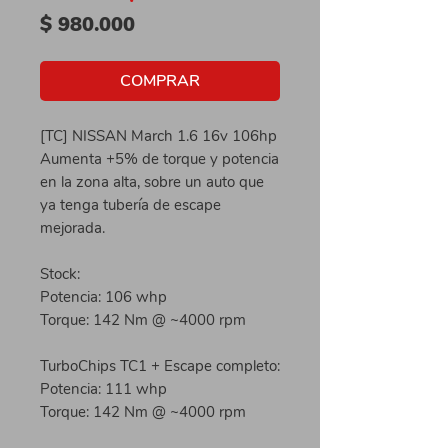
Precio
$ 980.000
COMPRAR
[TC] NISSAN March 1.6 16v 106hp
Aumenta +5% de torque y potencia
en la zona alta, sobre un auto que
ya tenga tubería de escape
mejorada.
Stock:
Potencia: 106 whp
Torque: 142 Nm @ ~4000 rpm
TurboChips TC1 + Escape completo:
Potencia: 111 whp
Torque: 142 Nm @ ~4000 rpm