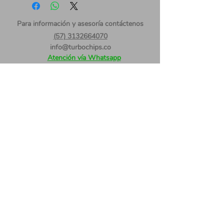
Para información
y asesoría contáctenos
(57) 3132664070
info@turbochips.co
Atención vía Whatsapp
Consulte el catalogo de marcas Aquí
Siganos
Medios de pago
© 2020 by TurboChips