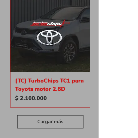
[TC] TurboChips TC1 para
Toyota motor 2.8D
Precio
$ 2.100.000
Cargar más