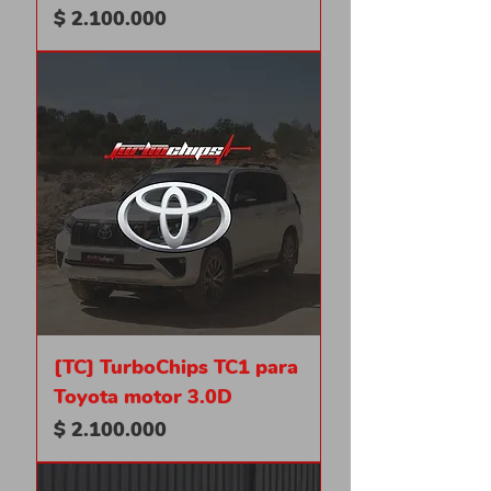
Precio
$ 2.100.000
[TC] TurboChips TC1 para
Toyota motor 3.0D
Precio
$ 2.100.000