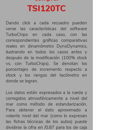
TSI120TC
Dando click a cada recuadro pueden
verse las características del software
TurboChips en cada caso, con las
correspondientes gráficas comparativas
reales en dinamómetro DynoDynamics,
ilustrando en todos los casos antes y
después de la modificación (100% stock
vs. con TurboChips). Se denotan los
porcentajes de incremento respecto a
stock y los rangos del tacómetro en
donde se logran.
Los datos están expresados a la rueda y
corregidos atmosféricamente a nivel del
mar como método de estandarización.
Para obtener el dato aproximado a
volante nivel del mar (como lo expresan
las fichas técnicas de los autos) puede
dividirse la cifra en /0.87 para los de caja