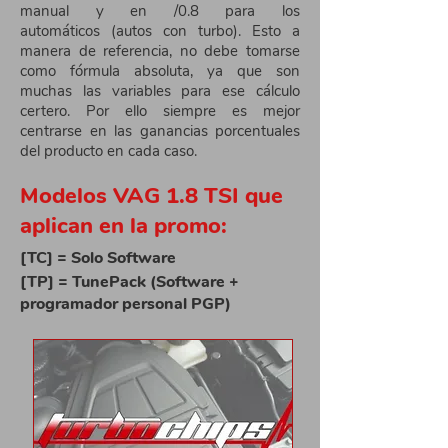
manual y en /0.8 para los
automáticos (autos con turbo). Esto a
manera de referencia, no debe tomarse
como fórmula absoluta, ya que son
muchas las variables para ese cálculo
certero. Por ello siempre es mejor
centrarse en las ganancias porcentuales
del producto en cada caso.
Modelos VAG 1.8 TSI que
aplican en la promo:
[TC] = Solo Software
[TP] = TunePack (Software +
programador personal PGP)