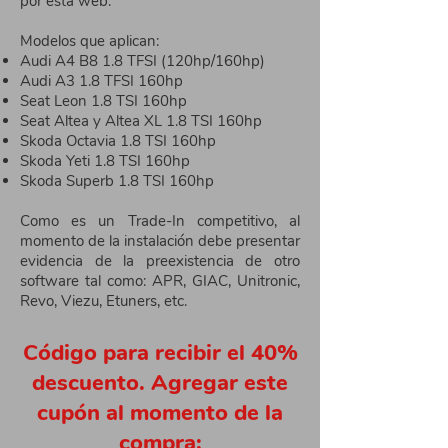
por esta web.
Modelos que aplican:
Audi A4 B8 1.8 TFSI (120hp/160hp)
Audi A3 1.8 TFSI 160hp
Seat Leon 1.8 TSI 160hp
Seat Altea y Altea XL 1.8 TSI 160hp
Skoda Octavia 1.8 TSI 160hp
Skoda Yeti 1.8 TSI 160hp
Skoda Superb 1.8 TSI 160hp
Como es un Trade-In competitivo, al
momento de la instalación debe presentar
evidencia de la preexistencia de otro
software tal como: APR, GIAC, Unitronic,
Revo, Viezu, Etuners, etc.
Código para recibir el 40%
descuento. Agregar este
cupón al momento de la
compra: