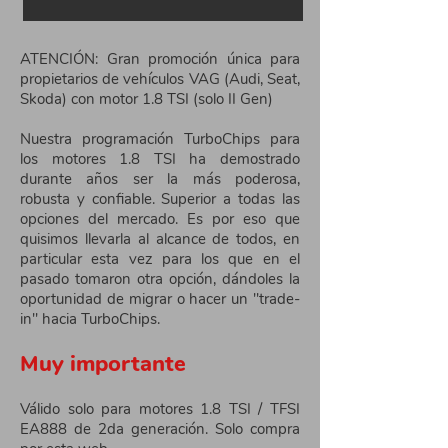
ATENCIÓN: Gran promoción única para
propietarios de vehículos VAG (Audi, Seat,
Skoda) con motor 1.8 TSI (solo II Gen)
Nuestra programación TurboChips para
los motores 1.8 TSI ha demostrado
durante años ser la más poderosa,
robusta y confiable. Superior a todas las
opciones del mercado. Es por eso que
quisimos llevarla al alcance de todos, en
particular esta vez para los que en el
pasado tomaron otra opción, dándoles la
oportunidad de migrar o hacer un "trade-
in" hacia TurboChips.
Muy importante
Válido solo para motores 1.8 TSI / TFSI
EA888 de 2da generación. Solo compra