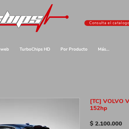
Consulta el catalog
 web
TurboChips HD
Por Producto
Más...
[TC] VOLVO V
152hp
Pr
$ 2.100.000