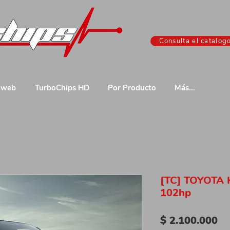
Consulta el catalog
 web
TurboChips HD
Por Producto
Más...
[TC] TOYOTA 
102hp
Pr
$ 2.100.000