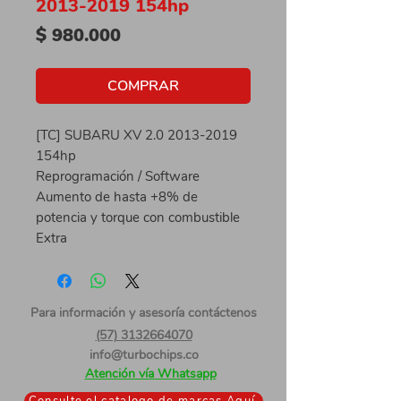
2013-2019 154hp
Precio
$ 980.000
COMPRAR
[TC] SUBARU XV 2.0 2013-2019
154hp
Reprogramación / Software
Aumento de hasta +8% de
potencia y torque con combustible
Extra
Para información
y asesoría contáctenos
(57) 3132664070
info@turbochips.co
Atención vía Whatsapp