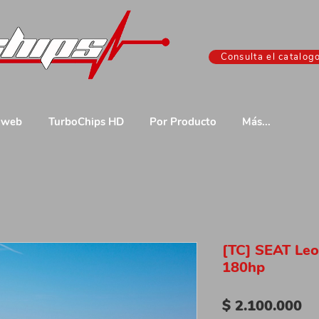
Consulta el catalog
 web
TurboChips HD
Por Producto
Más...
[TC] SEAT Leo
180hp
Pr
$ 2.100.000