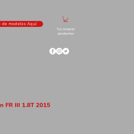
o de modelos Aquí
Tus compras
pendientes
n FR III 1.8T 2015
ecio