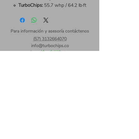
🔹
TurboChips:
55.7 whp / 64.2 lb·ft
Para información
y asesoría contáctenos
(57) 3132664070
info@turbochips.co
Atención vía Whatsapp
Consulte el catalogo de marcas Aquí
Siganos
Medios de pago
© 2020 by TurboChips