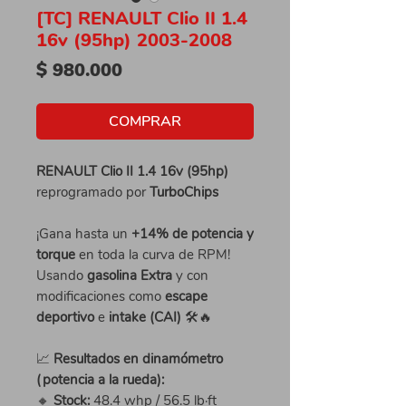
[TC] RENAULT Clio II 1.4
16v (95hp) 2003-2008
Precio
$ 980.000
COMPRAR
RENAULT Clio II 1.4 16v (95hp)
reprogramado por
TurboChips
¡Gana hasta un
+14% de potencia y
torque
en toda la curva de RPM!
Usando
gasolina Extra
y con
modificaciones como
escape
deportivo
e
intake (CAI)
🛠️🔥
📈
Resultados en dinamómetro
(potencia a la rueda):
🔸
Stock:
48.4 whp / 56.5 lb·ft