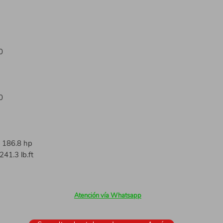
0
0
1 186.8 hp
241.3 lb.ft
Atención vía Whatsapp