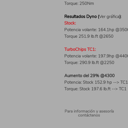
Torque: 250Nm
Resultados Dyno (
Ver gráfica
)
:
Stock:
Potencia volante: 164.1hp @350
Torque 251.9 lb.ft @2650
TurboChips TC1:
Potencia volante: 197.9hp @440
Torque: 290.9 lb.ft @2250
Aumento del 29% @4300
Potencia: Stock 152.9 hp --> TC
Torque: Stock 197.6 lb.ft --> TC1 
Para información
y asesoría
contáctenos