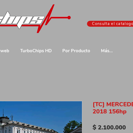
Consulta el catalog
 web
TurboChips HD
Por Producto
Más...
[TC] MERCED
2018 156hp
Pr
$ 2.100.000