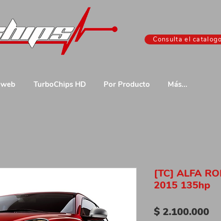
Consulta el catalog
 web
TurboChips HD
Por Producto
Más...
[TC] ALFA RO
2015 135hp
Pr
$ 2.100.000