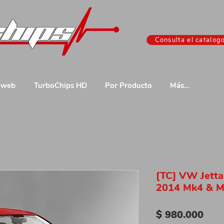
Consulta el catalog
 web
TurboChips HD
Por Producto
Más...
[TC] VW Jetta
2014 Mk4 & M
Prec
$ 980.000