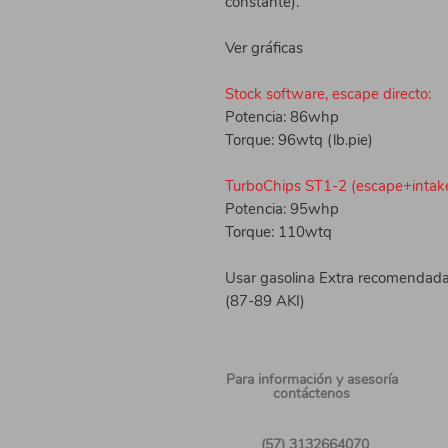
constante).
Ver gráficas
Stock software, escape directo:
Potencia: 86whp
Torque: 96wtq (lb.pie)
TurboChips ST1-2 (escape+intake
Potencia: 95whp
Torque: 110wtq
Usar gasolina Extra recomendada
(87-89 AKI)
Para información
y asesoría
contáctenos
(57) 3132664070