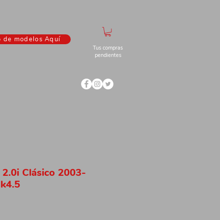
o de modelos Aquí
Tus compras
pendientes
 2.0i Clásico 2003-
k4.5
io